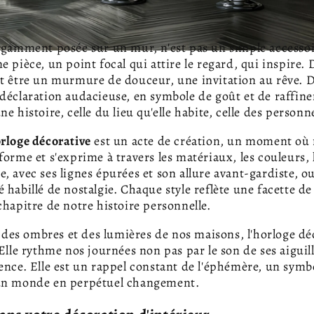
égamment posée sur un mur, n'est pas un simple accessoire
e pièce, un point focal qui attire le regard, qui inspire.
t être un murmure de douceur, une invitation au rêve. D
 déclaration audacieuse, en symbole de goût et de raffi
e histoire, celle du lieu qu'elle habite, celle des personn
rloge décorative
est un acte de création, un moment où 
orme et s'exprime à travers les matériaux, les couleurs, l
, avec ses lignes épurées et son allure avant-gardiste, o
 habillé de nostalgie. Chaque style reflète une facette de
chapitre de notre histoire personnelle.
 des ombres et des lumières de nos maisons, l'horloge dé
Elle rythme nos journées non pas par le son de ses aiguill
ence. Elle est un rappel constant de l'éphémère, un symbo
un monde en perpétuel changement.