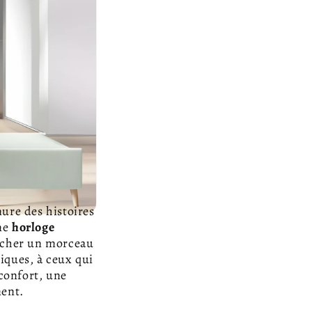
mure des histoires
une
horloge
crocher un morceau
iques, à ceux qui
éconfort, une
ent.