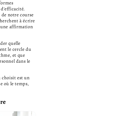
 formes
d'efficacité.
s de notre course
cherchent à écrire
 une affirmation
ider quelle
ent le cercle du
thme, et que
rsonnel dans le
 choisit est un
e où le temps,
bre