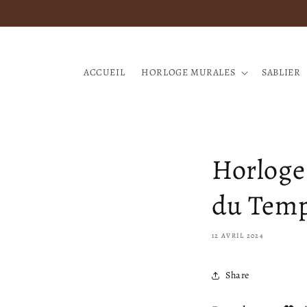
et
passer
au
contenu
ACCUEIL
HORLOGE MURALES
SABLIER
Horloge
du Temps
12 AVRIL 2024
Share