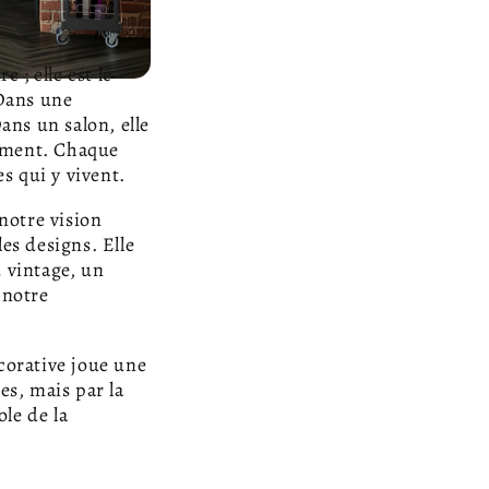
 ; elle est le
 Dans une
ans un salon, elle
nement. Chaque
es qui y vivent.
notre vision
es designs. Elle
u vintage, un
 notre
corative joue une
es, mais par la
le de la