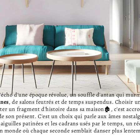
t l'écho d'une époque révolue, un souffle d'antan qui mur
nnes
, de salons feutrés et de temps suspendus. Choisir 
viter un fragment d'histoire dans sa maison🏚️, c'est ac
e son présent. C'est un choix qui parle aux âmes nostalg
 aiguilles patinées et les cadrans usés par le temps, un r
n monde où chaque seconde semblait danser plus lentem