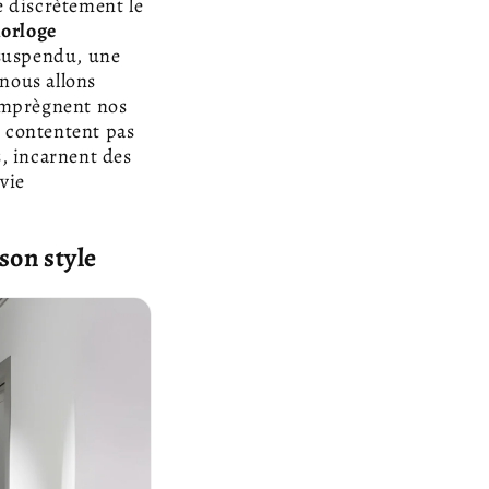
e discrètement le
orloge
 suspendu, une
, nous allons
imprègnent nos
e contentent pas
s, incarnent des
vie
son style