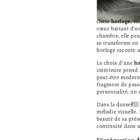
Cette
horloge
, él
cœur battant d'un
chambre, elle peu
se transforme en
horloge raconte un
Le choix d'une
ho
intérieure prend f
peut être moderne
fragment de passé
personnalité, un 
Dans la danse💃🏻
mélodie visuelle. 
beauté de sa prés
continuité dans 