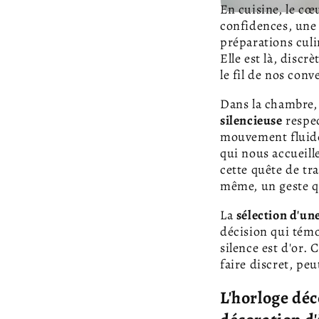
En cuisine, le cœ
confidences, un
préparations culi
Elle est là, disc
le fil de nos conv
Dans la chambre, 
silencieuse
respec
mouvement fluide,
qui nous accueill
cette quête de tr
même, un geste qu
La
sélection d'un
décision qui tém
silence est d'or.
faire discret, peu
L'horloge déc