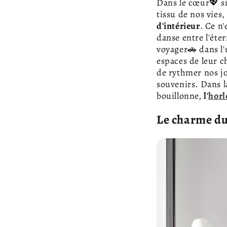
Dans le cœur💖 si
tissu de nos vies,
d'intérieur
. Ce n
danse entre l'étern
voyager🚗 dans l'
espaces de leur c
de rythmer nos jo
souvenirs. Dans la
bouillonne,
l'
horl
Le charme du 