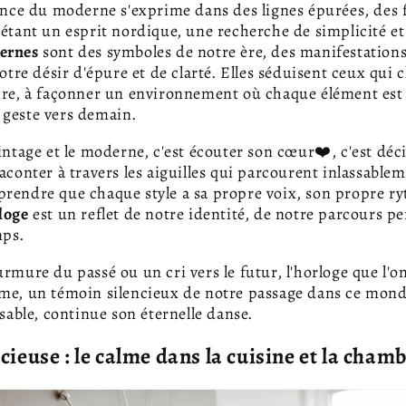
gance du moderne s'exprime dans des lignes épurées, des
létant un esprit nordique, une recherche de simplicité et 
ernes
sont des symboles de notre ère, des manifestation
notre désir d'épure et de clarté. Elles séduisent ceux qui 
oire, à façonner un environnement où chaque élément est
 geste vers demain.
vintage et le moderne, c'est écouter son cœur❤️, c'est déc
aconter à travers les aiguilles qui parcourent inlassablem
rendre que chaque style a sa propre voix, son propre ry
loge
est un reflet de notre identité, de notre parcours pe
mps.
rmure du passé ou un cri vers le futur, l'horloge que l'on
âme, un témoin silencieux de notre passage dans ce mond
ssable, continue son éternelle danse.
cieuse : le calme dans la cuisine et la cham