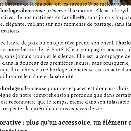
ur battant de la maison, où les saveurs🍲 se mêlent aux ri
e
horloge silencieuse
préserve l'harmonie. Elle suit le ryt
naires, de nos matinées en famille👪, sans jamais impos
rète, élégante, veillant sur nos moments de partage, sans 
ersations.
ce havre de paix où chaque rêve prend son envol, l'
horl
te notre besoin de sérénité. Elle accompagne nos nuits 
 sans jamais troubler le silence. Elle est la compagne de 
e dans la douceur des premières lueurs, sans brusquerie,
anquillité, choisir une horloge silencieuse est un acte d'
i honore le calme et la sérénité.
e horloge
silencieuse pour ces espaces est donc un choix 
oigne de notre compréhension profonde que dans certains
 C'est reconnaître que le temps, même dans son inlassable
t respecter la quiétude de nos espaces de vie.
orative : plus qu'un accessoire, un élément c