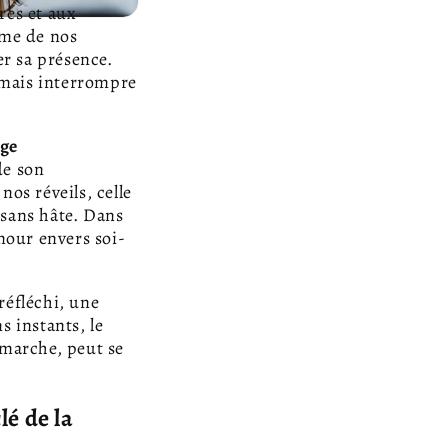
res et aux
hme de nos
er sa présence.
jamais interrompre
oge
de son
nos réveils, celle
 sans hâte. Dans
amour envers soi-
réfléchi, une
 instants, le
 marche, peut se
lé de la