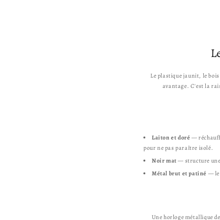
i
t
u
e
l
L
Le plastique jaunit, le bois
avantage. C'est la rai
Laiton et doré
— réchauffe
pour ne pas paraître isolé.
Noir mat
— structure une 
Métal brut et patiné
— le 
Une horloge métallique de 