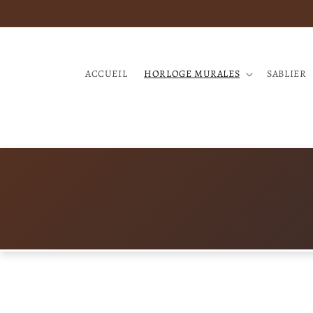
et
passer
au
contenu
ACCUEIL
HORLOGE MURALES
SABLIER