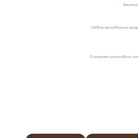
desserrer
Chiffon microfibre sec uniq
Traitement antirouille et ant