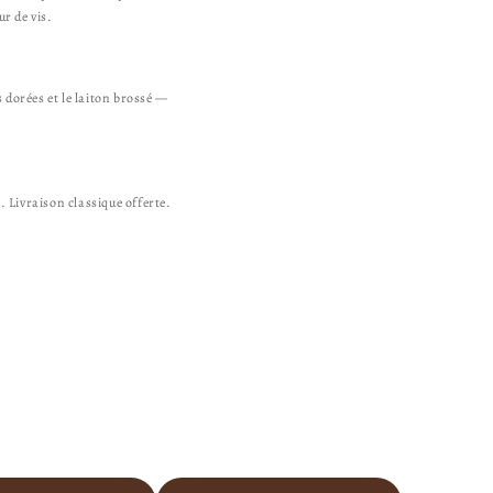
ur de vis.
dorées et le laiton brossé —
. Livraison classique offerte.