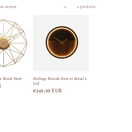
4 produits
e Metal Doré
Horloge Murale Bois et Metal à
Led
R
P
€349,99 EUR
r
i
x
h
a
b