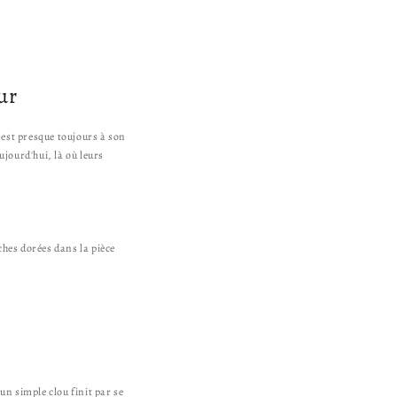
i
t
u
e
ur
l
ne est presque toujours à son
ujourd'hui, là où leurs
ches dorées dans la pièce
un simple clou finit par se