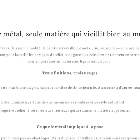
m
i
i
o
t
t
t
u
u
i
e
e
o
l
e métal, seule matière qui vieillit bien au m
l
n
n
 travaille avec l'humidité, la peinture s'écaille. Le métal, lui, se patine — et la pati
e
son pour laquelle les horloges d'atelier et de gare du siècle dernier tiennent encore a
l
contemporaines en matériaux légers ont disparu.
Trois finitions, trois usages
 un mur blanc ou gris, capte la lumière de fin de journée. À associer à d'autres tou
pièce lumineuse, s'accorde aux menuiseries sombres et au style industriel.
registre atelier, à réserver aux intérieurs qui assument la matière apparente.
Ce que le métal implique à la pose
50 cm n'est pas un objet léger. Dans du placo, cheville à expansion sans exception : 