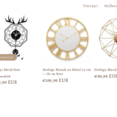
Trier par :
romotion
ge Metal Noir
Horloge Murale en Métal 50 cm
Horloge Mural
— Or ou Noir
P
P
€99,99 EU
99 EUR
P
€169,99 EUR
9,99 EUR
r
r
r
i
i
i
x
x
x
p
h
h
r
a
a
o
b
b