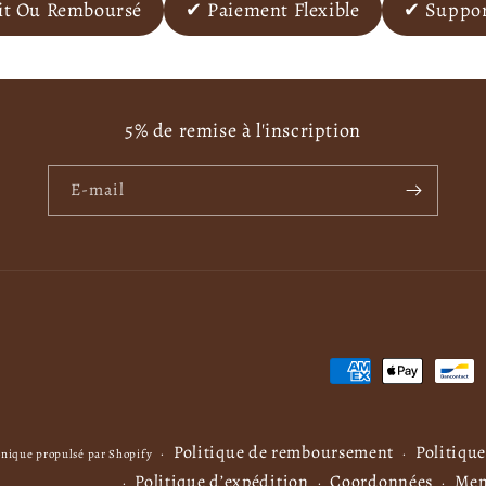
ait Ou Remboursé
✔ Paiement Flexible
✔ Support
5% de remise à l'inscription
E-mail
M
o
y
e
Politique de remboursement
Politique
nique propulsé par Shopify
n
Politique d’expédition
Coordonnées
Men