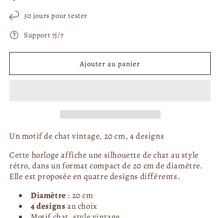
i
e
e
f
f
t
30 jours pour tester
e
e
u
n
n
Support 7j/7
ê
e
ê
t
t
l
r
r
e
e
Ajouter au panier
m
m
o
o
d
d
a
a
l
l
e
e
Un motif de chat vintage, 20 cm, 4 designs
Cette horloge affiche une silhouette de chat au style
rétro, dans un format compact de 20 cm de diamètre.
Elle est proposée en quatre designs différents.
Diamètre
: 20 cm
4 designs
au choix
Motif chat, style vintage