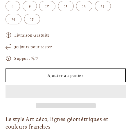
a
e
e
8
9
10
11
12
13
b
f
f
e
e
i
n
n
14
15
t
ê
ê
t
t
u
r
r
e
e
e
Livraison Gratuite
m
m
l
o
o
30 jours pour tester
d
d
a
a
l
l
Support 7j/7
e
e
Ajouter au panier
Le style Art déco, lignes géométriques et
couleurs franches