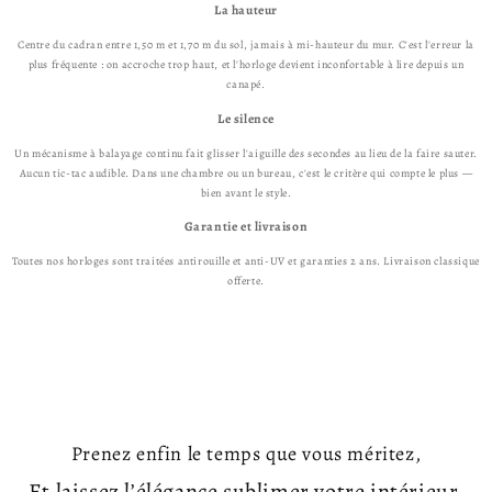
La hauteur
Centre du cadran entre 1,50 m et 1,70 m du sol, jamais à mi-hauteur du mur. C'est l'erreur la
plus fréquente : on accroche trop haut, et l'horloge devient inconfortable à lire depuis un
canapé.
Le silence
Un mécanisme à balayage continu fait glisser l'aiguille des secondes au lieu de la faire sauter.
Aucun tic-tac audible. Dans une chambre ou un bureau, c'est le critère qui compte le plus —
bien avant le style.
Garantie et livraison
Toutes nos horloges sont traitées antirouille et anti-UV et garanties 2 ans. Livraison classique
offerte.
Prenez enfin le temps que vous méritez,
Et laissez l’élégance sublimer votre intérieur.