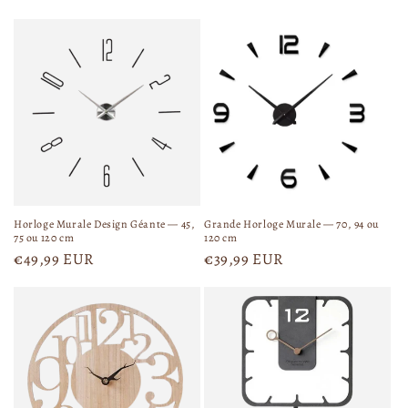
Horloge Murale Design Géante — 45,
Grande Horloge Murale — 70, 94 ou
75 ou 120 cm
120 cm
P
€49,99 EUR
P
€39,99 EUR
r
r
i
i
x
x
h
h
a
a
b
b
i
i