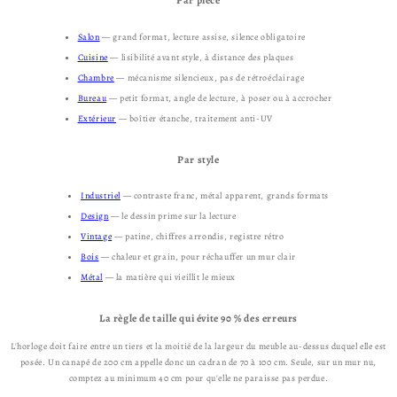
Par pièce
Salon
— grand format, lecture assise, silence obligatoire
Cuisine
— lisibilité avant style, à distance des plaques
Chambre
— mécanisme silencieux, pas de rétroéclairage
Bureau
— petit format, angle de lecture, à poser ou à accrocher
Extérieur
— boîtier étanche, traitement anti-UV
Par style
Industriel
— contraste franc, métal apparent, grands formats
Design
— le dessin prime sur la lecture
Vintage
— patine, chiffres arrondis, registre rétro
Bois
— chaleur et grain, pour réchauffer un mur clair
Métal
— la matière qui vieillit le mieux
La règle de taille qui évite 90 % des erreurs
L'horloge doit faire entre un tiers et la moitié de la largeur du meuble au-dessus duquel elle est
posée. Un canapé de 200 cm appelle donc un cadran de 70 à 100 cm. Seule, sur un mur nu,
comptez au minimum 40 cm pour qu'elle ne paraisse pas perdue.