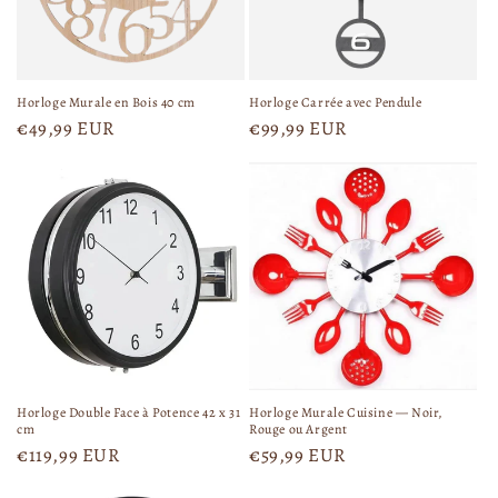
t
t
u
u
e
e
l
l
Horloge Murale en Bois 40 cm
Horloge Carrée avec Pendule
P
€49,99 EUR
P
€99,99 EUR
r
r
i
i
x
x
h
h
a
a
b
b
i
i
t
t
u
u
e
e
l
l
Horloge Double Face à Potence 42 x 31
Horloge Murale Cuisine — Noir,
cm
Rouge ou Argent
P
€119,99 EUR
P
€59,99 EUR
r
r