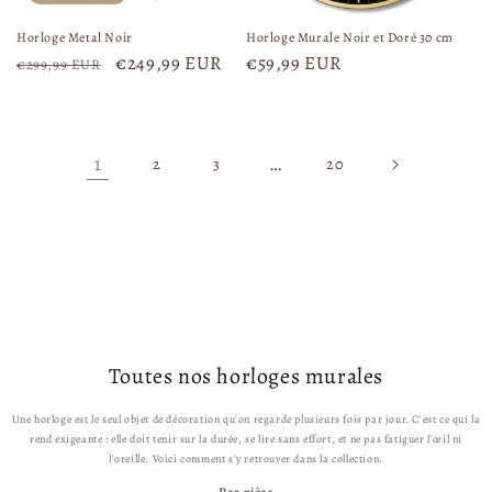
l
l
Horloge Metal Noir
Horloge Murale Noir et Doré 30 cm
P
P
€249,99 EUR
P
€59,99 EUR
€299,99 EUR
r
r
r
i
i
i
x
x
x
h
p
h
1
…
2
3
20
a
r
a
b
o
b
i
m
i
t
o
t
u
t
u
e
i
e
l
o
l
n
Toutes nos horloges murales
n
e
Une horloge est le seul objet de décoration qu'on regarde plusieurs fois par jour. C'est ce qui la
l
rend exigeante : elle doit tenir sur la durée, se lire sans effort, et ne pas fatiguer l'œil ni
l'oreille. Voici comment s'y retrouver dans la collection.