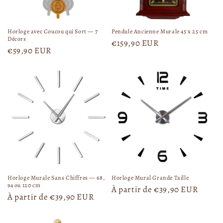
u
u
t
e
e
i
l
l
o
Horloge avec Coucou qui Sort — 7
Pendule Ancienne Murale 45 x 25 cm
n
Décors
P
€159,90 EUR
n
P
€59,90 EUR
r
e
r
i
l
i
x
x
h
h
a
a
b
b
i
i
t
t
u
u
e
e
l
l
Horloge Murale Sans Chiffres — 68,
Horloge Mural Grande Taille
94 ou 120 cm
P
À partir de €39,90 EUR
P
À partir de €39,90 EUR
r
r
i
i
x