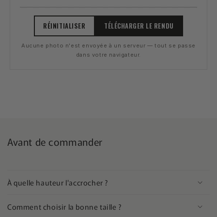
Ajoutez une photo de votre mur pour
RÉINITIALISER
TÉLÉCHARGER LE RENDU
commencer
Aucune photo n'est envoyée à un serveur — tout se passe
dans votre navigateur.
Avant de commander
À quelle hauteur l'accrocher ?
Comment choisir la bonne taille ?