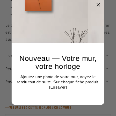
Traitement antirouille et anti UV
Mécanisme renforcé et silencieux
Garantie 2 ans
Le temps est une denrée précieuse, et pouvoir le mesurer
est une opportunité qu'il ne faut pas négliger. Découvrez
aussi notre sélection d'
horloges industrielles
.
Livraison et expédition
Nouveau — Votre mur,
votre horloge
Retours et garantie
Ajoutez une photo de votre mur, voyez le
Pose et fixation
rendu tout de suite. Sur chaque fiche produit.
[Essayer]
VISUALISEZ CETTE HORLOGE CHEZ VOUS