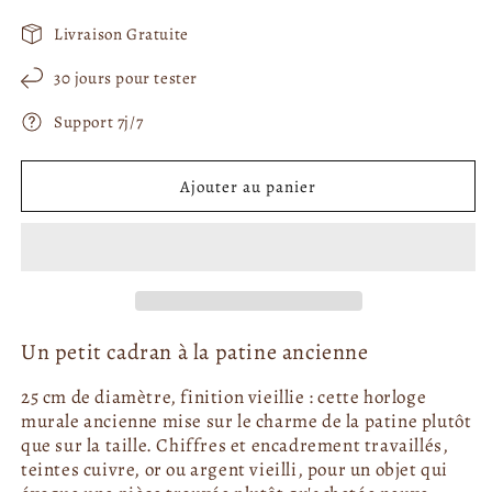
a
e
e
b
f
f
Livraison Gratuite
e
e
i
n
n
t
30 jours pour tester
ê
ê
t
t
u
r
r
Support 7j/7
e
e
e
m
m
l
o
o
d
d
Ajouter au panier
a
a
l
l
e
e
Un petit cadran à la patine ancienne
25 cm de diamètre, finition vieillie : cette horloge
murale ancienne mise sur le charme de la patine plutôt
que sur la taille. Chiffres et encadrement travaillés,
teintes cuivre, or ou argent vieilli, pour un objet qui