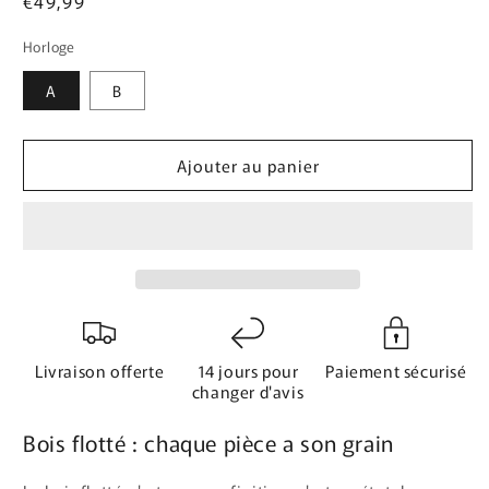
Prix
€49,99
habituel
Horloge
A
B
Ajouter au panier
Livraison offerte
14 jours pour
Paiement sécurisé
changer d'avis
Bois flotté : chaque pièce a son grain