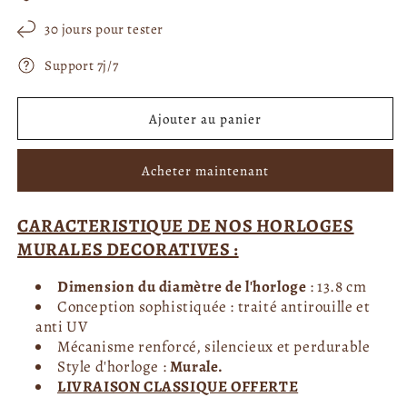
i
e
e
f
f
t
30 jours pour tester
e
e
u
n
n
Support 7j/7
ê
e
ê
t
t
l
r
r
e
e
Ajouter au panier
m
m
o
o
d
d
a
a
Acheter maintenant
l
l
e
e
CARACTERISTIQUE DE NOS HORLOGES
MURALES DECORATIVES :
Dimension du diamètre de l'horloge
: 13.8 cm
Conception sophistiquée : traité antirouille et
anti UV
Mécanisme renforcé, silencieux et perdurable
Style d'horloge :
Murale.
LIVRAISON CLASSIQUE OFFERTE